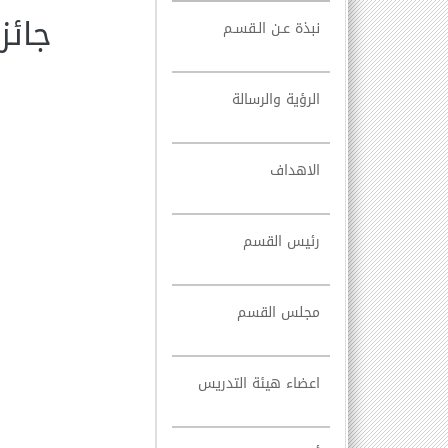
جائز
نبذة عـن الـقسـم
الرؤية والرسالة
الاهداف
رئيس القسم
مجلس القسم
اعضاء هيئة التدريس