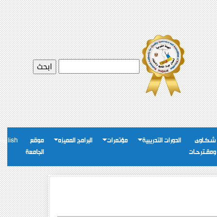
شـكـاوى
الدورات التدريبية
مؤتمرات
البرامج المميزه
موقع
nglish
ومقـترحـات
الجامعة