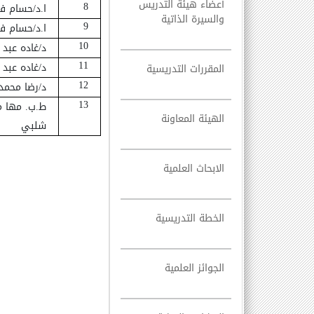
أعضاء هيئة التدريس
8
ا.د/حسام ف
والسيرة الذاتية
9
ا.د/حسام ف
10
د
/
غاده عبد 
11
د
/
غاده عبد 
المقررات التدريسية
12
د
/
رضا محمد 
13
ط
.
ب. مها م
الهيئة المعاونة
شلبي
الابحاث العلمية
الخطة التدريسية
الجوائز العلمية