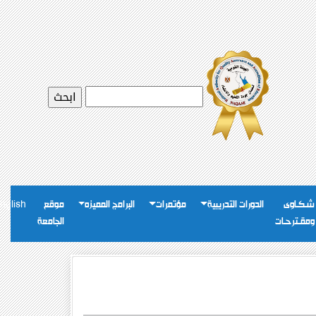
شـكـاوى
الدورات التدريبية
مؤتمرات
البرامج المميزه
موقع
nglish
ومقـترحـات
الجامعة