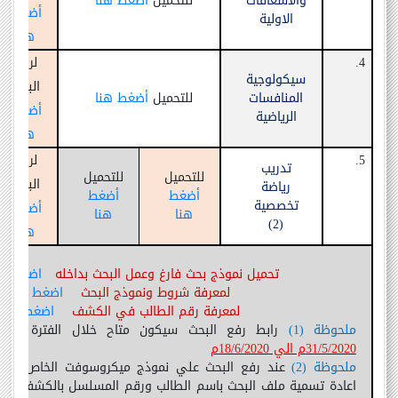
والاسعافات
للتحميل
أضغط هنا
أضغط
الاولية
هنا
4.
لرفع
سيكولوجية
البحث
المنافسات
للتحميل
أضغط هنا
أضغط
الرياضية
هنا
5.
لرفع
تدريب
للتحميل
للتحميل
البحث
رياضة
أضغط
أضغط
تخصصية
أضغط
هنا
هنا
)
2
(
هنا
تحميل نموذج بحث فارغ وعمل البحث بداخله
اضغط ه
لمعرفة شروط ونموذج البحث
اضغط هنا
لمعرفة رقم الطالب في الكشف
اضغط هنا
ملحوظة
(
1
)
رابط رفع البحث سيكون متاح خلال الفترة المق
31/5/2020م الي 18/6/2020م
ملحوظة
(
2
)
عند رفع البحث علي نموذج ميكروسوفت الخاص بالمقر
اعادة تسمية ملف البحث باسم الطالب ورقم المسلسل بالكشف
.
(
ال