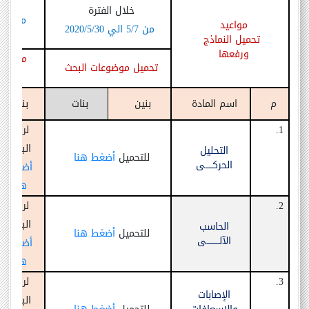
خلال
خلال الفترة
م
مواعيد
من
/7 الي
5
/5/30
2020
18 يونيو 2020
تحميل النماذج
ورفعها
مواقع 
تحميل موضوعات البحث
لكل
م
اسم المادة
بنين
بنات
بنين
1.
لرفع
البحث
التحليل
للتحميل
أضغط هنا
الحركـــــى
أضغط
هنا
2.
لرفع
البحث
الحاسب
للتحميل
أضغط هنا
الآلـــــــــى
أضغط
هنا
3.
لرفع
الإصابات
البحث