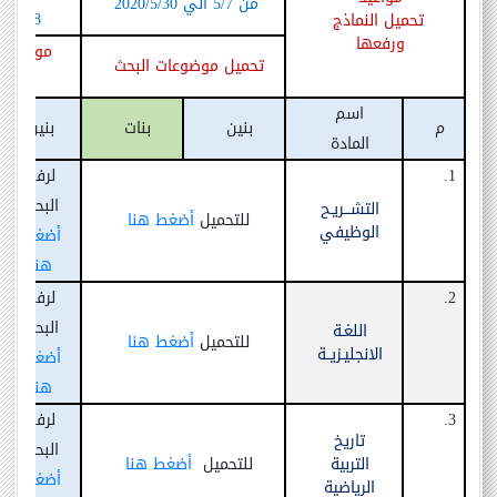
من
/7 الي
5
/5/30
2020
18 يونيو 2020
تحميل النماذج
ورفعها
مواقع ر
تحميل موضوعات البحث
لكل 
اسم
م
بنين
بنات
بنين
المادة
1.
لرفع
البحث
التشـــريـح
للتحميل
أضغط هنا
الوظيفي
أضغط
هنا
2.
لرفع
البحث
اللغـة
للتحميل
أضغط هنا
الانجليـزيــة
أضغط
هنا
3.
لرفع
تاريخ
البحث
التربية
للتحميل
أضغط هنا
أضغط
الرياضية