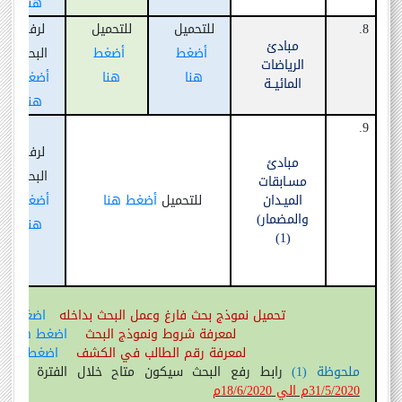
هنا
8.
للتحميل
للتحميل
لرفع
مبادئ
أضغط
أضغط
البحث
الرياضات
هنا
هنا
أضغط
المائيــة
هنا
9.
لرفع
مبادئ
البحث
مسـابقات
الميـدان
للتحميل
أضغط هنا
أضغط
والمضمار
)
هنا
)
1
(
تحميل نموذج بحث فارغ وعمل البحث بداخله
اضغط ه
لمعرفة شروط ونموذج البحث
اضغط هنا
لمعرفة رقم الطالب في الكشف
اضغط هنا
ملحوظة
(
1
)
رابط رفع البحث سيكون متاح خلال الفترة المقر
31/5/2020م الي 18/6/2020م