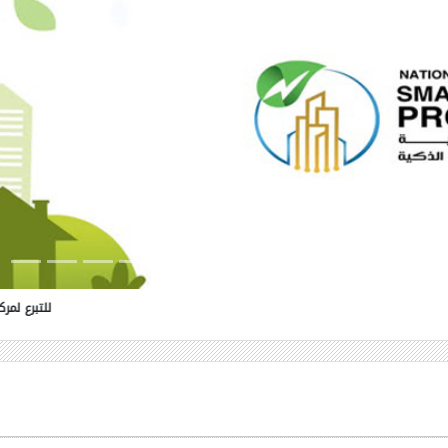
للتبرع لمركز الاورام الجامعي لعلاج السرطان ومستشفي ال