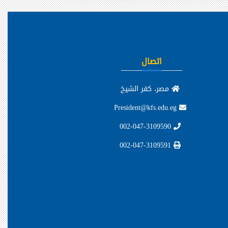
اتصال
مصر، كفر الشيخ
President@kfs.edu.eg
002-047-3109590
002-047-3109591