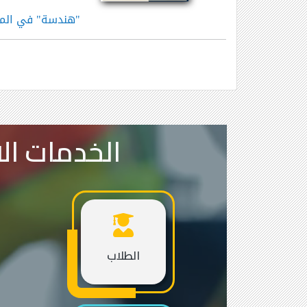
"هندسة" في المركز "267 ع
الخدمات الا
الطلاب