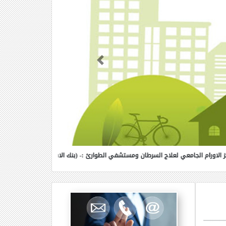
Previous
طوارئ :- (بنك الاسكندرية:800800 - بنك مصر:231/1/111111-المصرف المتحد:666666-البنك الاهلي:01000810002-البريد المصري:0900112000559818)فرع كفرالشيخ