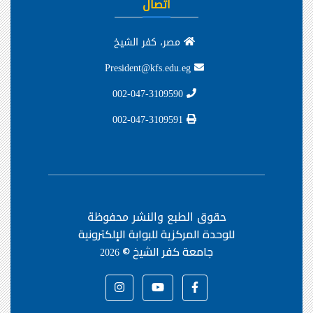
وحدات ومراكز
الجامعات المصرية
بنك المعرفة المصري
بوابة الحكومة المصرية
بوابة الشكاوي الحكومية
المزيد من الروابط
اتصال
مصر، كفر الشيخ
President@kfs.edu.eg
002-047-3109590
002-047-3109591