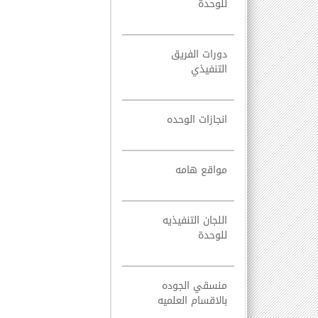
للوحدة
دورات الفريق
التنفيذي
انجازات الوحده
مواقع هامه
اللجان التنفيذيه
للوحدة
منسقي الجوده
بالاقسام العلميه