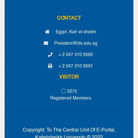
CONTACT
Egypt, Kafr el-sheikh
President@kfs.edu.eg
+ 2 047 310 9590
+ 2 047 310 9591
VISITOR
3275
Registered Members
Copyright:
To The Central Unit Of E-Portal,
Kafrelsheikh University © 2022