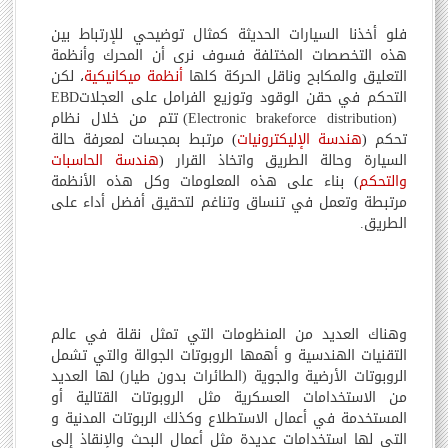
فلو أخذنا السيارات الحديثة كمثال توضيحي للإرتباط بين
هذه التخصصات المختلفة فسوف نرى أن المحرك وأنظمة
التعليق والمكابح وناقل الحركة كلها
أنظمة ميكانيكية
،
لكن
التحكم في حقن الوقود وتوزيع الفرامل على العجلات
EBD
(
Electronic brakeforce distribution
) تتم من خلال نظام
تحكم
(
هندسة الإليكترونيات
)
مرتبط بمجسات لمعرفة حالة
السيارة وحالة الطريق واتخاذ القرار
(
هندسة الحاسبات
والتحكم
)
بناء على هذه المعلومات وكل هذه الأنظمة
مرتبطة وتعمل في تنساق وتناغم لتحقيق أفضل أداء على
الطريق.
وهناك العديد من المنظومات التي تمثل نقلة في عالم
التقنيات الهندسية و أهمها الروبوتات الجوالة والتي تشمل
الروبوتات الأرضية والجوية (الطائرات بدون طيار) لها العديد
من الاستخدامات العسكرية مثل الروبوتات القتالية أو
المستخدمة في أعمال الاستطلاع وكذلك الربوتات المدنية و
التي لها استخدامات عديدة مثل أعمال البحث والإنقاذ إلى