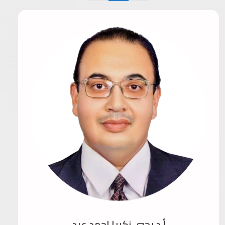
أ.د يحيي زكريا احمد عيد