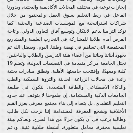
إنجازات نوعية في مختلف المجالات الأكاديمية والبحثية، وبدورنا
الفاعل في ربط التعليم بسوق العمل والمجتمع من خلال
شراكات استراتيجية مع المؤسسات الصناعية والبحثية. كما
نؤكد التزامنا بدعم الابتكار، وتوسيع آفاق التعاون الدولي، وإتاحة
الفرص أمام طلابنا للمشاركة في التجارب العلمية والمشاريع
المجتمعية التي تساهم في نهضة وطننا. اليوم، وبفضل الله ثم
بجهود أبنائنا وبناتنا من أعضاء هيئة التدريس والطلاب والباحثين،
تحتل الجامعة مراكز متقدمة في التصنيفات الدولية، وتضم 19
كلية ومعهدًا، وإفتتحت جامعتها الأهلية، وتطلق مبادرات بحثية
رائدة في مجالات الزراعة الحديثة والثروة السمكية والطب
والذكاء الاصطناعي والطاقة المتجددة، لتكون في طليعة
الجامعات الذكية والمستدامة. إن طموحنا لا يتوقف عند حدود
التعليم التقليدي، بل يتعداه إلى بناء مجتمع معرفي يعزز القيم
الأخلاقية ويشجع المعرفة المستدامة. إننا نرحب بكل طالب
وطالبة يرغب في أن يكون جزءًا من هذا الصرح، ونعدكم ببيئة
تعليمية محفزة، معامل متطورة، أنشطة طلابية غنية، ودعم