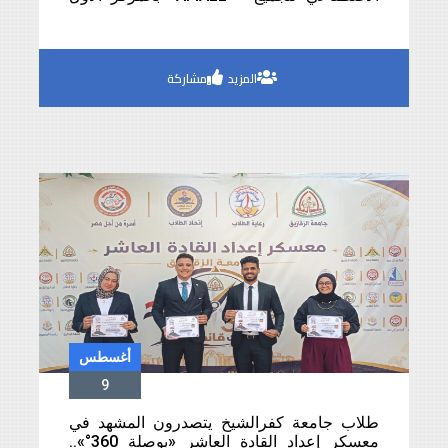
على مستوى محافظة كفرالشيخ
المزيد
مشاركة
أغسطس
9
طلاب جامعة كفرالشيخ يتصدرون المشهد في
معسكر إعداد القادة العاشر «بوصلة 360°»..