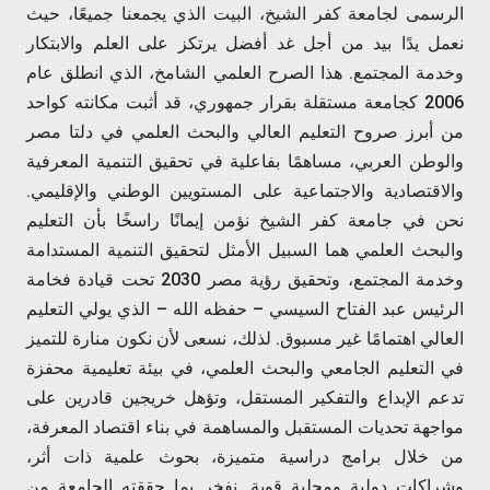
الرسمى لجامعة كفر الشيخ، البيت الذي يجمعنا جميعًا، حيث
نعمل يدًا بيد من أجل غد أفضل يرتكز على العلم والابتكار
وخدمة المجتمع. هذا الصرح العلمي الشامخ، الذي انطلق عام
2006 كجامعة مستقلة بقرار جمهوري، قد أثبت مكانته كواحد
من أبرز صروح التعليم العالي والبحث العلمي في دلتا مصر
والوطن العربي، مساهمًا بفاعلية في تحقيق التنمية المعرفية
والاقتصادية والاجتماعية على المستويين الوطني والإقليمي.
نحن في جامعة كفر الشيخ نؤمن إيمانًا راسخًا بأن التعليم
والبحث العلمي هما السبيل الأمثل لتحقيق التنمية المستدامة
وخدمة المجتمع، وتحقيق رؤية مصر 2030 تحت قيادة فخامة
الرئيس عبد الفتاح السيسي – حفظه الله – الذي يولي التعليم
العالي اهتمامًا غير مسبوق. لذلك، نسعى لأن نكون منارة للتميز
في التعليم الجامعي والبحث العلمي، في بيئة تعليمية محفزة
تدعم الإبداع والتفكير المستقل، وتؤهل خريجين قادرين على
مواجهة تحديات المستقبل والمساهمة في بناء اقتصاد المعرفة،
من خلال برامج دراسية متميزة، بحوث علمية ذات أثر،
وشراكات دولية ومحلية قوية. نفخر بما حققته الجامعة من