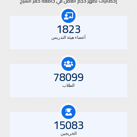
إحصائيات تظهر حجم العمل في جامعة كفر الشيخ
1823
أعضاء هيئة التدريس
78099
الطلاب
15083
الخريجين