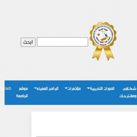
شـكـاوى
الدورات التدريبية
مؤتمرات
البرامج المميزه
موقع
nglish
ومقـترحـات
الجامعة