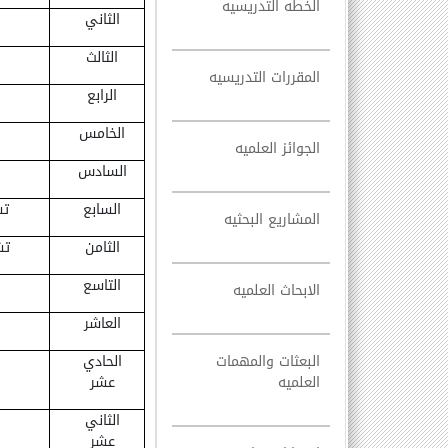
الخطه التدريسيه
الثاني
الثالث
المقررات التدريسيه
الرابع
الخامس
الجوائز العلميه
السادس
السابع
تش
المشاريع البحثيه
الثامن
تش
التاسع
الابحاث العلميه
العاشر
البعثات والمهمات
الحادي
العلميه
عشر
الثاني
عشر