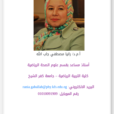
أ.م.د/ رانيا مصطفي جاب الله
أستاذ مساعد بقسم علوم الصحة الرياضية
كلية التربية الرياضية – جامعة كفر الشيخ
البريد الالكتروني:
rania.gaballah@phy.kfs.edu.eg
رقم الموبايل: 01010091909