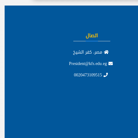
اتصال
مصر، كفر الشيخ
President@kfs.edu.eg
0020473109515