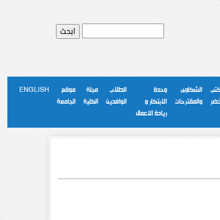
كتب
الشكاوى
وحدة
الطلاب
مجلة
موقع
ENGLISH
خضر
والمقترحات
الابتكار و
الوافدين
الكلية
الجامعة
ريادة الاعمال