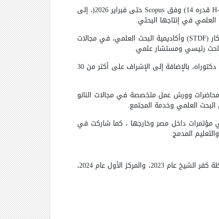
H-
قدره 14
(
وفق
Scopus
حتى فبراير 2026
)
، إلى
.
ار
(STDF)
وأكاديمية البحث العلمي، في مجالات
ة كباحث رئيسي ومستشار علمي
.
على الصعيد الأكاديمي، أسهمت بشكل بارز في إعداد الكوادر العلمية، من خلال الإشراف على 21 رسالة ماجستير و7 رسائل دكتوراه، بالإضافة إلى الإشراف على أكثر من 30
قافة علوم النانو من خلال تقديم محاضرات وورش عمل متخصصة في مجالات النانو
ن البحث العلمي وخدمة المجتمع
.
ي مؤتمرات داخل مصر وخارجها ، كما شاركت في
التعليم المدمج
.
حققت إنجازات مجتمعية متميزة، أبرزها الفوز بالمركزين الأول والثاني في المبادرة الوطنية للمشروعات الخضراء الذكية بمحافظة كفر الشيخ عام 2023، والمركز الأول عام 2024،