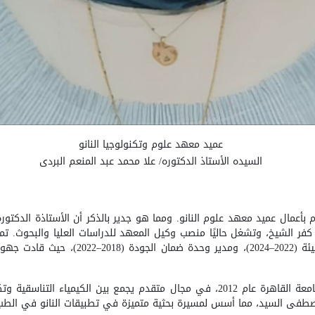
عميد معهد علوم وتكنولوجيا النانو
السيده الأستاذ الدكتوره
/
علا محمد عبد المنعم البردى
م بأعمال عميد معهد علوم النانو. ومما هو جدير بالذكر أن الأستاذة الدكتورة
فر الشيخ، وتشغل حاليًا منصب وكيل المعهد للدراسات العليا والبحوث. تم
2022
–
2024)، ومدير وحدة ضمان الجودة (2018
–
2022)، حيث قادت ج
حصلت على درجة الدكتوراه في الكيمياء من جامعة القاهرة عام 2012، في مجال متقدم يجم
ور مصطفى السيد، مما أسس لمسيرة بحثية متميزة في تطبيقات النانو في الط