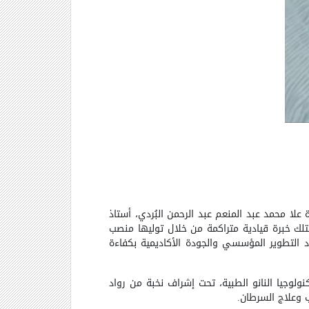
 علا محمد عبد المنعم عبد الرحمن البُردي، أستاذ
تلك خبرة قيادية متراكمة من خلال توليها منصب
هود التطوير المؤسسي والجودة الأكاديمية بكفاءة
ع بين الكيمياء التناسقية وتكنولوجيا النانو الطبية، تحت إشراف نخبة من رواد
ب وعلاج السرطان
.