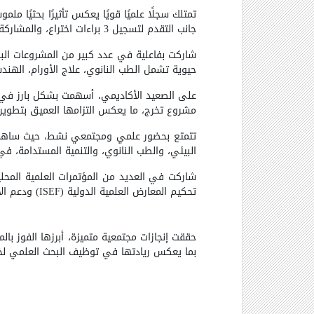
تمتلك سجلًا علميًا قويًا يعكس تأثيرًا بحثيًا ملموسًا، حيث نشرت ما يقارب 44 بحث
جانب التقدم لتسجيل 3 براءات اختراع، والمشاركة كمحكم علمي دولي، ما يعكس مكانتها الأكاديمية المرموقة وثقة المجتمع العلمي في إنتاجها البحثي
شاركت بفاعلية في عدد كبير من المشروعات البح
حيوية تشمل الطب النانوي، علاج الأورام، الهند
مشروع تخرج، ما يعكس التزامها العميق بتطوير ا
البيئي، والطب النانوي، والتنمية المستدامة، ف
شاركت في العديد من المؤتمرات العلمية المح
تحكيم المعارض العلمية الدولية
(ISEF)
ودعم الا
بما يعكس ريادتها في توظيف البحث العلمي لخدم