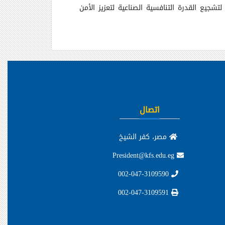
تشجيع القدرة التنافسية الصناعية لتعزيز الأمن
اتصال
مصر، كفر الشيخ
President@kfs.edu.eg
002-047-3109590
002-047-3109591