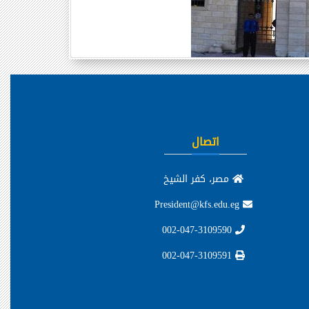
اتصال
مصر، كفر الشيخ
President@kfs.edu.eg
002-047-3109590
002-047-3109591