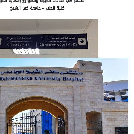
لقسم طب الحالات الحرجه والطوارئ(العنايه المرك
كلية الطب – جامعة كفر الشيخ