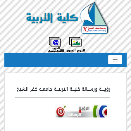
رؤيـــة ورســالة كليــة التربيــة جامعـة كفر الشيخ