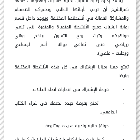
يسعد إدارة رعاية الشباب بكلية حاسبات ومعلومات-جامعة
كفرالشيخ أن ترحب بأبنائها الطلاب وتدعوكم للانضمام
والمشاركة الفعالة في أنشطتها المختلفة ويوجد داخل قسم
رعاية الشباب جميع الأنشطة المتميزة والمثمرة التي تنمى
مواهبكم وتبث روح التعاون بينكم وهي
(رياضي
–
فنى
–
ثقافي
–
جواله
–
أسر
–
اجتماعي
ورحلات
–
علمي
)
.
تمتع معنا بمزايا الإشتراك فى كل هذه الأنشطة المختلفة
وايضا..
·
فرصة الإشتراك فى انتخابات
اتحاد الطلاب.
·
تمتع بفرصة جيده لدعمك فى شراء الكتاب
الجامعى.
·
حوافز مالية وادبية عديده ومتنوعة.
·
كلما زادت مشاركتك بالانشطة الطلابية كلما زاد