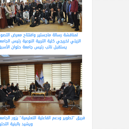
لمناقشة رسالة ماجستير وافتتاح معرض التصوي
الزيتي لخريجي كلية التربية النوعية رئيس الجامع
يستقبل نائب رئيس جامعة حلوان الأسب
فريق "تطوير ودعم الفاعلية التعليمية" يزور الجامع
ويشيد بالبنية التحتي