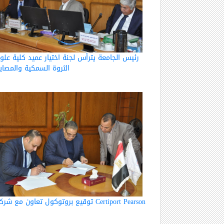
رئيس الجامعة يترأس لجنة اختيار عميد كلية علو
الثروة السمكية والمصاي
توقيع بروتوكول تعاون مع شركة Certiport Pearson