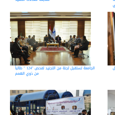
ي
ل
الجامعة تستقبل لجنة من التجنيد لفحص "124 " طالباً
من ذوي الهمم