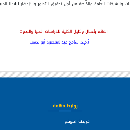
والشركات العامة والخاصة من أجل تحقيق التطور والازدهار لبلادنا الحب
القائم بأعمال وكليل الكلية للدراسات العليا والبحوث
أ.م.د. سامح عبدالمقصود أبوالدهب
روابط مهمة
خريطة الموقع