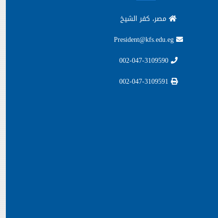
مصر، كفر الشيخ
President@kfs.edu.eg
002-047-3109590
002-047-3109591