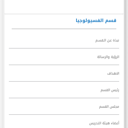
قسم الفسيولوجيا
نبذة عـن الـقسـم
الرؤية والرسالة
الاهداف
رئيس القسم
مجلس القسم
أعضاء هيئة التدريس