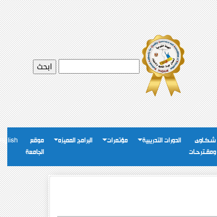
شـكـاوى
الدورات التدريبية
مؤتمرات
البرامج المميزه
موقع
nglish
ومقـترحـات
الجامعة