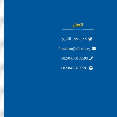
اتصال
مصر، كفر الشيخ
President@kfs.edu.eg
002-047-3109590
002-047-3109591