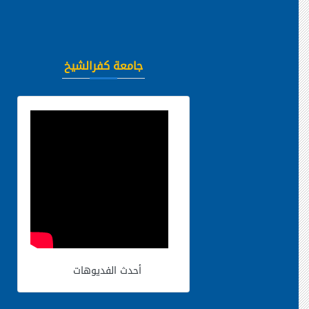
جامعة كفرالشيخ
أحدث الفديوهات