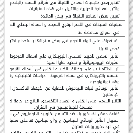
تقدير بعض متبقيات المعادن الثقيلة فى شرائح السمك (البلطي النيل
وتأثير المعالجة الحرارية والتتبيل على هذه المتبقيات
تعيين بعـض العناصر الثقيلة في بيـض المائـدة
متبقيات المبيدات في اللحم البقري المجمد و اسماك البلطي الطازجة ا
في اسواق محافظة قنا
الاستعراف علي أنواع اللحوم فى بعض منتجاتها باستخدام اختبار الت
فحص الاليزا
التأثير السمي للمبيد العشبي الثيوبنكارب علي اسماك القرموط - بع
التغيرات البيوكيميائية و تحديد بقايا المبيد
أثر
الدلتاميثرين على وظائف الكبد و الكلى في أسماك القرموط
التسمم بالثيوبنكارب في سمك القرموط
–
دراسات اكلينيكية وهيماتو
وهستوباثولوجيه
التأثير الوقائى لنبات البردقوش للحماية من الأجهاد التأكسدى لمبيد
الأبامكتين
التاثير السمي علي الكلي و الجهاد التاكسدي الناتج عن جرعة كبيرة و
مقسمة للجنتاميسين في الفئران.
كفاءة
حمض
الاسكوربيك
ضد
التسمم
بكلوريد
الالومنيوم
في
سمك
ا
استبيان التأثير الوقائي لفيتامين ج و/أو فيتامين هـ على سمية الأي
في كبد ذكور وإناث الفئران