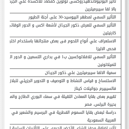
تأثير البوتيولاتدهيدروكسى تولوين كمضاد للأكسدة علي الجرذان ال
بالا لفا سيبرميثرين
التأثير السمي لمطهر البيوسيد-30 على أجنة الطيور
التأثير السمي لتعرض ذكور الجرذان لأشعة اكس و الدور الوقائي لماد
كارنيتين
الاستعراف علي أنواع اللحوم فى بعض منتجاتها باستخدام اختبار الت
فحص الاليزا
التأثير السمي للافلاتوكسين ب1 في بداري التسمين و الدور الوقائ
للميلاتونين
سمية الالفا سيبرميثرين علي ذكور الجرذان
الاستنساخ و قياس النشاط و التوصيف و التحوير الجزيئي للبلازموديو
فالسيبيرم جوانيلات كيناز
تقييم بعض بقايا المعادن الثقيلة في سمك البوري الطازج والمملح
ف
بحيرة البرلس، مصر
دراسة لبعض بقايا السموم الفطرية في البرسيم والشعير في المملك
العربية السعودية
تأثير إضافة محفز الشاي الأخضر الحيوي على التأثيرات السلبية للتعرض