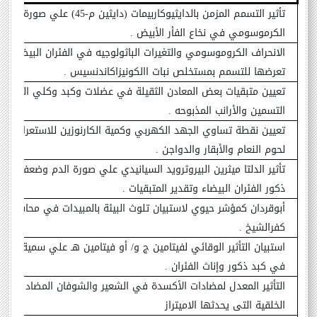
تأثير التسمم المزمن بالدايثيوكاربيمات (دايثين م-45) علي صورة الزيغ
الكرموسومي في نخاع الفأر الأبيض .
الانحراف الكروموسومي والتغيرات الباثولوجيه في الفئران البيضاء بع
تعرضها للتسمم بمستخلص نبات االكونيزاكاندنسيس .
تعيين متبقيات بعض المعادن الثقيلة في عضلات وكبد وكلي النعام 
التسمين والأرانب المذبوحه .
تعيين نقطة تساوي الجهد الكهربي وكمية الكارنوزين للاستعراف عل
لحوم النعام والأبقار والدواجن .
تأثير الدلتا ميثرين البيروثرويد السيانيدي علي صورة الدم وضعف الم
ذكور الفئران البيضاء وتقدير المتبقيات .
أبوقردان كمؤشر حيوي لاستبيان تلوث البيئة بالمبيدات في محافظة
كفرالشيخ .
استبيان التأثير الوقائي لفيتامين ج و/ أو فيتامين هـ علي سمية الأيف
في كبد ذكور وإناث الفئران .
التأثير المعدل لمضادات الأكسدة في الشعير والشوفان المضاد للتش
الخلقية التى يحدثها الاميتراز