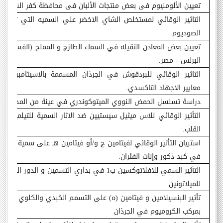
تعيين الألومنيوم فى بعض منتجات الألبان فى محافظة كفر الشيخ
–
التاثير الوقائي لمستخلص الشاي الاخضر علي السميه التي تسببها
الصوديوم.
تعيين بعض المعادن الثقيله في السمك الطازج و المملح (الفسيخ) من
البرلس - مصر.
التاثير الوقائي للبردقوش في الجرذان المسممة بالاسيتامبريد م
معايير الاجهاد التاكسدي.
دراسة تسلسل الحمض النووي الميتوكوندري في عينة من المصريين.
التأثير الوقائي للاس ميثيل سيستيين ضد الاثار السمية للتيلميكوس
القلب.
استبيان التأثير الوقائي لفيتامين ج و/أو فيتامين هـ على سمية الأيف
في كبد ذكور وإناث الفئران
.
التأثير السمي للافلاتوكسين ب1 في بداري التسمين و الدور الوقلئ
للميلاتونين
تأثير البنسيلامين و فيتامين (ه) على التسمم الكبدي والكلوي المس
بمركب الكروميوم في الجرذان