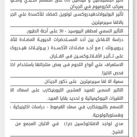
تأثير البنسيلامين و فيتامين (ه) على التسمم الكبدي والكلوي ال
بمركب الكروميوم في الجرذان
تأثير البوتيولاتدهيدروكسى تولوين كمضاد للأكسدة علي الجرذان ا
بالالفا سيبرميثرين.
التأثير السمي لمطهر البيوسيد - 30 على أجنة الطيور.
دراسة التــفاعل بين أحد المســتحضرات الحيويــة المضــادة للأفــلاتوك
بــروبيــوتك ) مـع أحــد مضــادات الأكســدة ( بيــوتيــلاتد هيــدروكسى تـ
على تـــأثيــر الأفــلاتــوكســين فى الفـــئران
.
الاستعراف علي أنواع اللحوم فى بعض منتجاتها باستخدام اختبار الت
فحص الاليزا.
سمية الا لفا سيبرميثرين
على ذكور الجرذان.
التاثير السمى للمبيد العشبى الثيوبنيكارب على اسماك القرمو
التغيرات البيوكيميائية و تحديد بقايا المبيد.
التسمم بالثيوبنكارب في سمك القرموط - دراسات اكلينيكية وهيمات
وهستوباثولوجية.
مدي تواجد الافلاتوكسين (م1)
في الالبان المجمع من
محافظ
الشيخ.