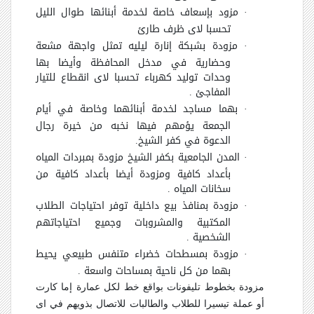
·
مزود بإسعاف خاصة لخدمة أبنائها طوال الليل
تحسبا لاى ظرف طارئ
·
مزودة بشبكة إنارة ليليه تمثل واجهة مشعة
وحضارية في مدخل المحافظة وأيضا بها
وحدات توليد كهرباء تحسبا لاى انقطاع للتيار
المفاجئ .
·
بهما مساجد لخدمة أبنائهما وخاصة في أيام
الجمعة يؤمهم فيها نخبه من خيرة رجال
الدعوة في كفر الشيخ.
·
المدن الجامعية بكفر الشيخ مزودة بمبردات المياه
بأعداد كافية ومزودة أيضا بأعداد كافية من
سخانات المياه .
·
مزودة بمنافذ بيع داخلية توفر احتياجات الطلاب
المكتبية والمشروبات وجميع احتياجاتهم
الشخصية .
·
مزودة بمسطحات خضراء متنفس طبيعي يحيط
بهما من كل ناحية بمساحات واسعة .
مزودة بخطوط تليفونات بواقع خط لكل عمارة إما كارت
أو عملة تيسيرا للطلاب والطالبات للاتصال بذويهم في اى