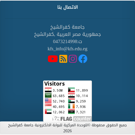
الاتصال بنا
جامعة كفرالشيخ
جمهورية مصر العربية ,كفرالشيخ
ت:0473214998
kfs_info@kfs.edu.eg
جميع الحقوق محفوطة ©للوحدة المركزية للبوابة الالكترونية جامعة كفرالشيخ
2026