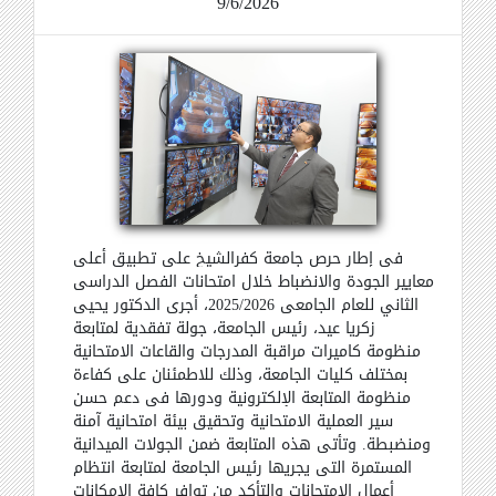
9/6/2026
في إطار حرص جامعة كفرالشيخ على تطبيق أعلى
معايير الجودة والانضباط خلال امتحانات الفصل الدراسي
الثاني للعام الجامعي 2025/2026، أجرى الدكتور يحيى
زكريا عيد، رئيس الجامعة، جولة تفقدية لمتابعة
منظومة كاميرات مراقبة المدرجات والقاعات الامتحانية
بمختلف كليات الجامعة، وذلك للاطمئنان على كفاءة
منظومة المتابعة الإلكترونية ودورها في دعم حسن
سير العملية الامتحانية وتحقيق بيئة امتحانية آمنة
ومنضبطة. وتأتي هذه المتابعة ضمن الجولات الميدانية
المستمرة التي يجريها رئيس الجامعة لمتابعة انتظام
أعمال الامتحانات والتأكد من توافر كافة الإمكانات