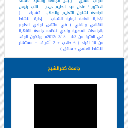
التواب القمري – رئيس الجامعة والسيد الأستاذ
الدكتور / عادل عبد الحليم حيدر – نائب رئيس
الجامعة لشئون التعليم والطلاب
تشارك
(
الإدارة العامة لرعاية الشباب – إدارة النشاط
الثقافي والفني ) في ملتقى نوادي العلوم
بالجامعات المصرية والذي تنظمه جامعة القاهرة
في الفترة من 4/3 – 8 /3 /2012م ويتكون الوفد
من 10 افراد ( 6 طلاب + 2 أشراف + مستشار
النشاط العلمي + سائق )
جامعة كفرالشيخ