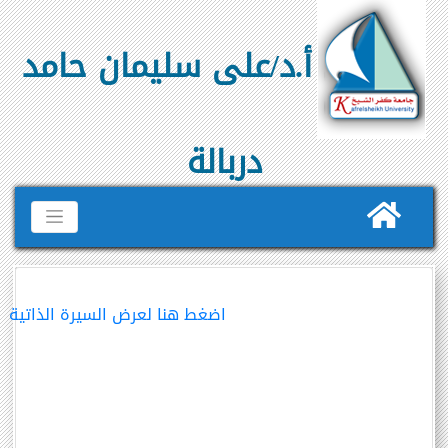
أ.د/على سليمان حامد
دربالة
اضغط هنا لعرض السيرة الذاتية