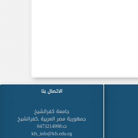
الاتصال بنا
جامعة كفرالشيخ
جمهورية مصر العربية ,كفرالشيخ
ت:0473214998
kfs_info@kfs.edu.eg