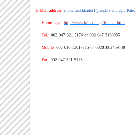
E-Mail address
:
mohamed.khader1@sci.kfs.edu.eg
,
Khe
Home page:
http://www.kfs.edu.eg/drkhedr.html
Tel.:
002 047 321 5174
or
002 047 3160085
Mobile:
002 010 13017715 or 00201062469149
Fax:
002 047 321 5175