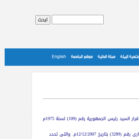
نمية البيئة
مجلة الكلية
موقع الجامعة
English
يتم العمل فى الجامعات المصرية طبقاً لقانون تنظيم الجامعات رقم (49) لسنة 1972م والقوانين المكملة له ، وكذلك قرار السيد رئيس الجمهورية رقم (109) لسنة 1975م
وكذلك يجرى العمل بكلية التربية الرياضية – جامعة كفرالشيخ طبقاً للائحة الداخلية والتى صدرت بموجب القرار الوزارى رقم (3289) بتاريخ 12/12/2007م. والتى تحدد