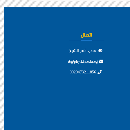
اتصال
مصر، كفر الشيخ
it@phy.kfs.edu.eg
0020473211856