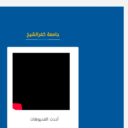
جامعة كفرالشيخ
أحدث الفديوهات