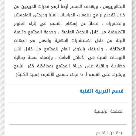
البكالوريوس ، ويهدف القسم أيضا لرفع قدرات الخريجين من
خلال تقديم برامج دبلومات الدراسات العليا ودرجتي الماجستير
والدكتوراه ، فضلاً عن إسهام القسم في إثراء العلوم
التطبيقية من خلال البحوث العلمية ، وخدمة المجتمع وتنمية
البيئة من خلال الاستشارات المهنية والعمل مع الجهات
المختلفة ، والارتقاء بالذوق العام للمجتمع من خلال نشـر
اللوحـــات الفنية فى الأماكن العامة ، وإضفاء لمسة جمالية
حضاريــة وراقيـة على حيـــاة المجتمع بمحافظة كفر الشيخ
ويشرف على القسم أ. د/ نجلاء حسنى الأشرف
(
عميد الكلية
)
قسم التربية الفنية
الصفحة الرئيسية
نبذة عن القسم