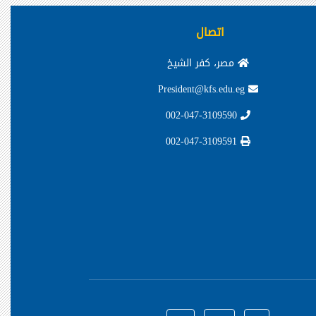
اتصال
مصر، كفر الشيخ
President@kfs.edu.eg
002-047-3109590
002-047-3109591