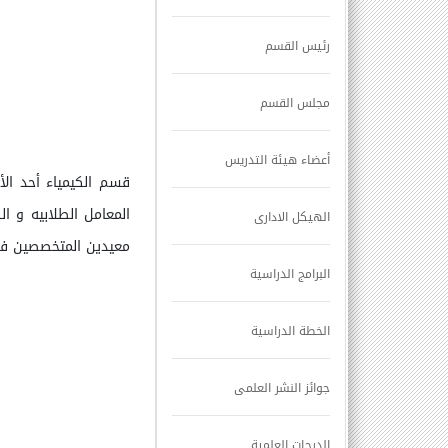
رئيس القسم
مجلس القسم
أعضاء هيئة التدريس
قسم ا
لكيمياء
أحد الأ
المعامل الطلابيه و الب
الهيكل الادارى
معيدين المتخصصين في 
البرامج الدراسية
الخطة الدراسية
جوائز النشر العلمى
الدرجات العلمية