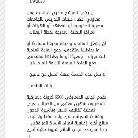
1/9/2020 .
أن يكون المرشح مصري الجنسية ومن
معاوني أعضاء هيئات التدريس بالجامعات
المصرية الحكومية أو المعاهد أو الهيئات أو
المراكز البحثية المدرجة بخطة البعثات .
أن يشغل المتقدم وظيفة مدرسًا مساعدًا أو
ما يعادلها لمتقدمى جمع المادة العلمية
للدكتوراه
–
ومعيدًا أو ما يعادلها لمتقدمى
جمع المادة العلمية اللازمة للماجستير .
ألا تقل مدة الخدمة بجهة العمل عن عامين .
بيانات المنحة :
يقدم الجانب الدنماركى 6500 كرونة دنماركية
كمصروف شهرى معفى من الضرائب بغرض
تغطية تكاليف السفر وتأشيرة الدخول
ونفقات المعيشة لفرد واحد فقط ولا توجد
مبالغ أخرى إضافية لأفراد الأسرة المرافقين
،
( ما لم يحدد الجانب المانح شروط مالية أخرى
) .