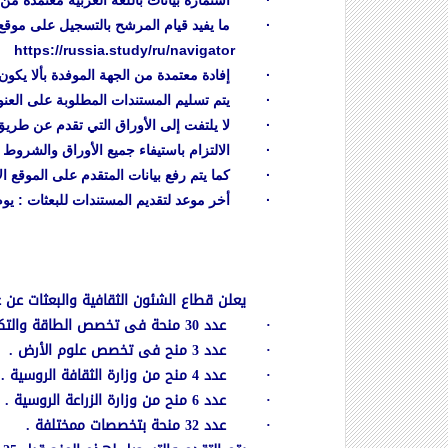
· استمارة بيانات باللغة العربية معتمدة من جهة
· ما يفيد قيام المرشح بالتسجيل على موقع RUSSIA.STUDY واختيار البرنامج التعليمى المناسب على البرنامج التعليمى التالى
https://russia.study/ru/navigator
· إفادة معتمدة من الجهة الموفدة بألا يكون ا
· يتم تسليم المستندات المطلوبة على العنوان الت
· لا يلتفت إلى الأوراق التي تقدم عن طريق ال
· الالتزام باستيفاء جميع الأوراق والشروط ا
· كما يتم رفع بيانات المتقدم على الموقع الإل
· أخر موعد لتقديم المستندات للبعثات : يوم الخميس ال
يعلن قطاع الشئون الثقافية والبعثات عن عدد 75 منحة مقدمة من جمهورية روسيا الاتحادية للعام الدراسى 2019/2020 وبدون نفقات من البع
· عدد 30 منحة فى تخصص الطاقة والتكنولوجيا النووية .
· عدد 3 منح فى تخصص علوم الأرض .
· عدد 4 منح من وزارة الثقافة الروسية .
· عدد 6 منح من وزارة الزراعة الروسية .
· عدد 32 منحة بتخصصات ممختلفة .