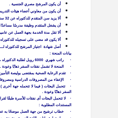
أن يكون المرشح مصري الجنسية .
أن يكون من معاوني أعضاء هيئات التدريس 
ألا يزيد سن المتقدم للدكتوراه عن 32 سنة في 1 /9 / 2019 .
أن يشغل المتقدم وظيفة مدرسًا مساعدًا أو
ألا تقل مدة الخدمة بجهة العمل عن عامين
ألا يكون قد مضى على تسجيله للدكتوراه با
أصل شهادة اجتياز المرشح للدكتوراه لــــ 67 درجة في IBT أو 5.5 درجات في اختبار TS
بيانات المنحة :
· راتب شهري 6000 روبل لطلبة الدكتوراه ، ( ما لم يحدد الجانب المانح مبلغ أخر ) .
· المنحة لا تشمل نفقات السفر ذهابًا وعودة .
· تقدم الرعاية الصحية بمقتضى بوليصة التأمين الصحي على نفقة العضو وقيمتها حوالي 200 
· الإعفاء من المصروفات الدراسية ومصروفات
· تتحمل البعثات ( فيما لا تتحمله جهة أخرى ) ب
السفر ذهابًا وعودة .
· لا تتحمل البعثات أى نفقات للأسرة طبقًا لقرار اللجنة التنفيذية للبعثات بجلسة 3/8/2017
المستندات المطلوبة :
· خطاب ترشيح من جهة العمل موضحًا به عدم الت