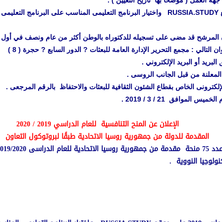
 العمل ( موضحًا بها تاريخ التعيين ) .
 :
لمرشح قد مضى على تسجيله للدكتوراه بالوطن أكثر من عام ونصف في أول سبتمبر
الي : مجمع التحرير الإدارة العامة للبعثات ? الدور السابع ? حجرة ( 8 )
بريد أو البريد الإلكتروني .
لمعلنة من قبل الجانب الروسى .
كترونى الخاص بقطاع الشئون الثقافية للبعثات والاحتفاظ بالرقم المرجعى .
موافق 21 / 3 / 2019 .
الإعلان عن المنح التنافسية للعام الدراسي 2019 / 2020
المقدمة للدولة من جمهورية روسيا الاتحادية طبقًا لبروتوكول التعاون
ثات كآلتالى :