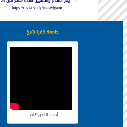
· يتم التقدم والتسجيل لهذه المنح قبل 25 مارس 2019 على موقع RUSSIA.STUDY واختيار البرنامج التعليمى المناسب على البرنامج التعليمى التالى :
https://russia.study/ru/navigator
جامعة كفرالشيخ
أحدث الفديوهات