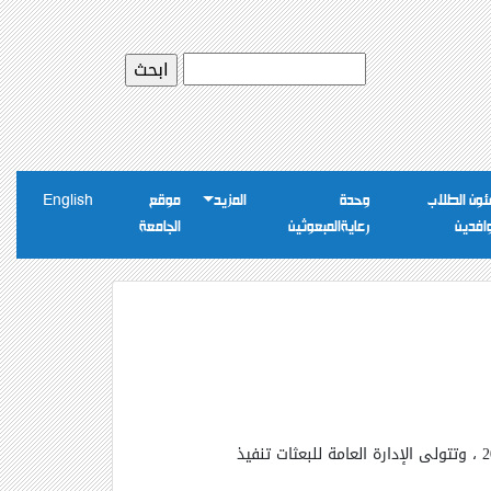
ون الطلاب
وحدة
المزيد
موقع
English
وافدين
رعايةالمبعوثين
الجامعة
تقدم حكومة التشيك منح دراسية لإجراء أبحاث مابعد الدكتوراه – جمع المادة العلمية للدكتوراه للعام الدراسى 2012 / 2013 ، وتتولى الإدارة العامة للبعثات تنفيذ