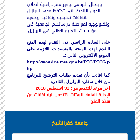
ويتخلل البرنامج توفير منح دراسية لطلاب
الدول النامية التي تحتفظ معها البرازيل
باتفاقات تعليميه وثقافيه وعلميه
وتكنولوجيه لمواصلة دراساتهم الجامعية في
مؤسسات التعليم العالي في البرازيل.
على الساده الراغبين فى التقدم لهذه المنح
التقدم لهذه المنحه بالمستندات اللازمه على
الموقع الالكترونى التالى :ـ
http://www.dce.mre.gov.br/PEC/PECG.p
hp
كما افادت بأن تقديم طلبات الترشيح للبرنامج
من خلال سفارة البرازيل بالقاهرة
اخر موعد للتقديم هو : 31 اغسطس 2018
الإدارة العامة للبعثات لاتتحمل ايه نفقات عن
هذه المنح
جامعة كفرالشيخ