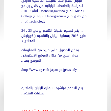
اليابان تقدم منحاً للمرحلة الجامعية الاولى
للدراسة بالجامعات اليابانيه من خلال برنامج
MEXT
لمنح
Monbukagakusho
لعام 2019 ،
من خلال منح
Undergraduate
، ومنح
College
.
of Technology
ـ يتم تسليم طلبات التقدم يومى 23 ، 24
مايو 2016 بسفارة اليابان بالقاهره ( كورنيش
المعادى).
ـ يمكن الحصول على مزيد من المعلومات
حول المنح من خلال الموقع الالكترونى
الموضح بعد :ـ
/
http://www.eg.emb-japan.go.jp/e/study
ـ يتم التقدم مباشره لسفارة اليابان بالقاهره
بطلبات التقدم .