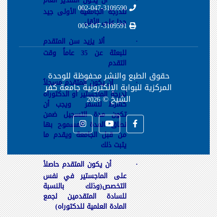
·
ان يكون التقدير العام
002-047-3109590
للدرجة الجامعية الأولى جيد
جدا على الأقل
002-047-3109591
·
ألا يزيد سن المتقدم
للبعثة عن 35 عاماً وقت
التقدم
حقوق الطبع والنشر محفوظة
للوحدة
·
أن يكون المتقدم مسجلاُ
المركزية للبوابة الإلكترونية جامعة كفر
لدرجة الماجستير أو الدكتوراه
الشيخ ©
2026
كشرط للسفر ويجب أن
تكون مدة التسجيل ضمن
نطاق المدة المسموح بها
من قبل الجامعة ويقدم ما
يثبت ذلك
·
أن يكون المتقدم حاصلأ
على الماجستير في نفس
التخصص(وذلك بالنسبة
للسادة المتقدمين لجمع
المادة العلمية للدكتوراه)