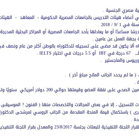
ية مصري الجنسية .
أعضاء هيئات التدريس بالجامعات المصرية الحكومية - المعاهد - الهيئات -
ا مساعدًا أو ما يعادلها بأحد الجامعات المصرية أو المراكز البحثية المدرجة 
 بجهة العمل عن عامين .
 ألا يكون قد مضى على تسجيله للدكتوراه بالوطن أكثر من عام ونصف في أول 
ـــ 67 درجة في
IBT
أو 5.5 درجات في اختبار
IELTS
.
لوريوس والماجستير .
 .
تقدم الرعاية الصحية بمقتضى بوليصة التأمين الصحي على
ت التسجيل ، إلا في بعض المجالات والتخصصات منها ( الفنون ? الموسيقى 
خرى ) باستكمال قيمة المنحة المقدمة من الجانب الروسي لمرشحى الدكتوراه 
دة .
23/8/2017 والمعدل بقرار اللجنة التنفيذية للبعثات بجلسة 19/11/2017 .