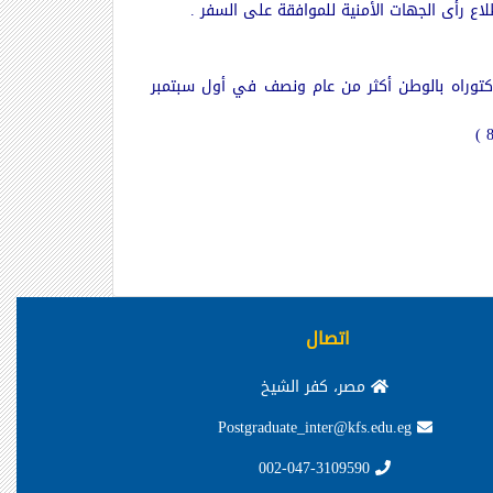
اع رأى الجهات الأمنية للموافقة على السفر .
كتوراه بالوطن أكثر من عام ونصف في أول سبتمبر
اتصال
مصر، كفر الشيخ
Postgraduate_inter@kfs.edu.eg
002-047-3109590