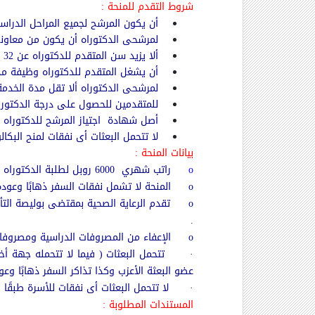
شروط التقدم للمنحة :
أن يكون المرشح لجميع المراحل الدراس
لمرشحى الدكتوراه أن يكون من معاوني 
ألا يزيد سن المتقدم للدكتوراه عن 32 سنة في 1 /9 / 2018 .
أن يشغل المتقدم للدكتوراه وظيفة مدرسً
لمرشحى الدكتوراه ألا تقل مدة الخدمة
للمتقدمين للحصول على درجة الدكتوراه
أصل شهادة اجتياز المرشح للدكتوراه لـ
لا تتحمل البعثات أى نفقات لمنح البكا
بيانات المنحة :
o
راتب شهري 6000 روبل لطلبة الدكتوراه ، ( ما لم يحدد الجانب المانح مبلغ أخر ) .
o
المنحة لا تشمل نفقات السفر ذهابًا وعودة
o
.
o
الإعفاء من المصروفات الدراسية ومصروفا
·
تتحمل البعثات ( فيما لا تتحمله جهة أ
عضو البعثة الأعزب وكذا تذاكر السفر ذهابًا وعو
·
لا تتحمل البعثات أى نفقات للأسرة طبقًا لقرار اللجنة التنفيذية للبعثات بجلسة 
المستندات المطلوبة :