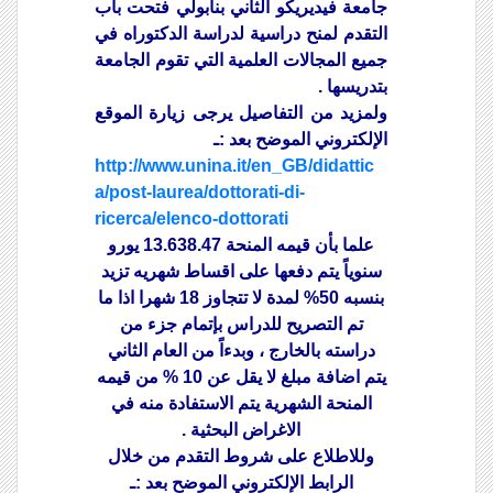
جامعة فيديريكو الثاني بنابولي فتحت باب
التقدم لمنح دراسية لدراسة الدكتوراه في
جميع المجالات العلمية التي تقوم الجامعة
بتدريسها .
ولمزيد من التفاصيل يرجى زيارة الموقع
الإلكتروني الموضح بعد :ـ
http://www.unina.it/en_GB/didattic
a/post-laurea/dottorati-di-
ricerca/elenco-dottorati
علما بأن قيمه المنحة 13.638.47 يورو
سنوياً يتم دفعها على اقساط شهريه تزيد
بنسبه 50% لمدة لا تتجاوز 18 شهرا اذا ما
تم التصريح للدراس بإتمام جزء من
دراسته بالخارج ، وبدءاً من العام الثاني
يتم اضافة مبلغ لا يقل عن 10 % من قيمه
المنحة الشهرية يتم الاستفادة منه في
الاغراض البحثية .
وللاطلاع على شروط التقدم من خلال
الرابط الإلكتروني الموضح بعد :ـ