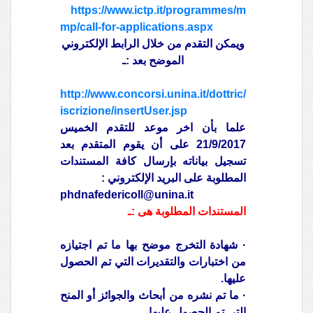
https://
www.ictp.it/programmes/m
mp/call-for-applications.aspx
ويمكن التقدم من خلال الرابط الإلكتروني
الموضح بعد :ـ
http://www.concorsi.unina.it/dottric/
iscrizione/insertUser.jsp
علما بأن اخر موعد للتقدم الخميس
21/9/2017 على أن يقوم المتقدم بعد
تسجيل بياناته بإرسال كافة المستندات
المطلوبة على البريد الإلكتروني :
phdnafedericoll@unina.it
المستندات المطلوبة هى :ـ
· شهادة التخرج موضح بها ما تم اجتيازه
من اختبارات والتقديرات التي تم الحصول
عليها.
· ما تم نشره من أبحاث والجوائز أو المنح
التي تم الحصول عليها.