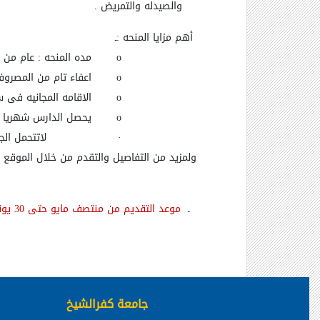
والصيدله والتمريض .
أهم مزايا المنحه :ـ
o
مده المنحه : عام من اب
o
اعفاء تام من المصروفات
o
الاقامه المجانيه فى سكن ا
o
يحصل الدارس شهريا على مبلغ 0.000
·
لاتتحمل الج
ولمزيد من التفاصيل والتقدم من خلال الموقع ال
ـ
موعد التقديم من منتصف مايو حتى 30 يونيو 2017
جامعة كفرالشيخ