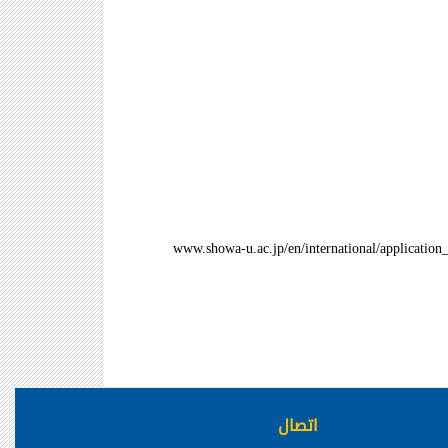
www.showa-u.ac.jp/en/international/application_
اتصال