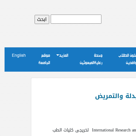
ون الطلاب
وحدة
المزيد
موقع
English
وافدين
رعايةالمبعوثين
الجامعة
International Research 
لخريجى كليات الطب