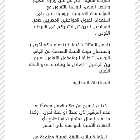
المرحلة الثانية : تتم من قبل وزارة التعليم
والبحث العلمى لروسيا بالتعاون مع
المؤسسات التعليمية الروسية التى على
استعداد لقبول المواطنين المصريين ضمن
المرشحين الذين تم اختيارهم فى المرحلة
الأولى .
تتحمل البعثات ( فيما لا تتحمله جهة أخرى )
باستكمال قيمة المنحة المقدمة من الجانب
الروسي " طبقًا لبروتوكول التعاون المبرم
بين الجانبين " لتعادل ما يتقاضاه عضو البعثة
الأعزب
المستندات المطلوبة :
· خطاب ترشيح من جهة العمل موضحًا به
عدم الترشيح لأى منحة أو بعثة أخرى ، وكذا
ما يفيد إرسال استمارات استطلاع رأى
الجهات الأمنية للموافقة على السفر.
· استمارة بيانات باللغة العربية معتمدة من