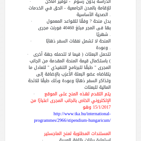
الدراسة بدون رسوم - توفير أماكن
·
للإقامة بالمدن الجامعية - الحق في الخدمات
.
الصحية الأساسية
بدل منحة ? وفقًا للقواعد المعمول
·
بها فى المجر مبلغ 40460 فورنت مجرى
.
شهريًا
المنحة لا تشمل نفقات السفر ذهابًا
·
.
وعودة
تتحمل البعثات ( فيما لا تتحمله جهة أخرى
·
) باستكمال قيمة المنحة المقدمة من الجانب
المجرى " طبقًا للبرنامج التنفيذي " لتعادل ما
يتقاضاه عضو البعثة الأعزب بالإضافة إلى
وتذاكر السفر ذهابًا وعودة وذلك طبقًا للائحة
المالية للبعثات
يتم التقدم لهذه المنح على الموقع
·
الإلكتروني الخاص بالجانب المجرى اعتبارًا من
15/1/2017 وهو
http://www.tka.hu/international-
programmes/2966/stipendium-hungaricum/
المستندات المطلوبة لمنح الماجستير
استمارة بيانات باللغة العربية
·