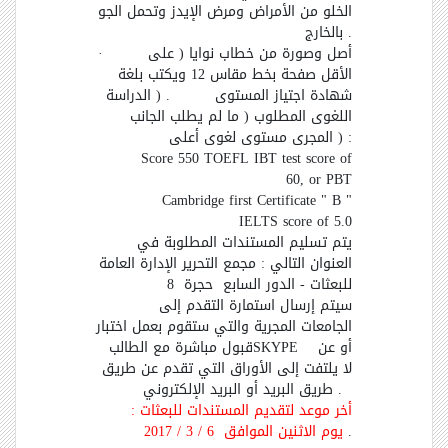
الخلو من الأمراض ومرض الإيدز وتحمل الجو
.
بالخارج
أصل وصورة من خطاب نوايا ( على
·
الأقل صفحة بخط مقاس 12 ويكتب بلغة
شهادة اجتياز المستوى
) .
الدراسة
اللغوى المطلوب ( ما لم يطلب الجانب
) :
المجرى مستوى لغوى أعلى
Score 550 TOEFL IBT test score of
60, or PBT
Cambridge first Certificate " B "
IELTS score of 5.0
يتم تسليم المستندات المطلوبة في
العنوان التالي : مجمع التحرير الإدارة العامة
للبعثات - الدور السابع
حجرة
8
سيتم إرسال استمارة التقدم إلى
الجامعات المجرية والتي ستقوم بعمل اختبار
أو عن
SKYPE
قبول مباشرة مع الطالب
لا يلتفت إلى الأوراق التي تقدم عن
طريق
.
طريق البريد أو البريد الإلكتروني
أخر موعد لتقديم المستندات للبعثات :
.
يوم الاثنين الموافق 6 / 3 / 2017