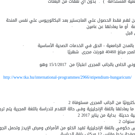
تنمية المستدامة ) . بدون أي نفقات من البعثات
ويمكن لهم فقط الحصول علي الماجستير بعد البكالوريوس علي نفس المنحة
·
مة أو ما يعادلها عن عامين
·
 قبل
·
بالمدن الجامعية - الحق في الخدمات الصحية الأساسية
·
نت مجرى شهريًا
·
ص بالجانب المجرى اعتبارًا من 15/1/2017 وهو
http://www.tka.hu/international-programmes/2966/stipendium-hungaricum/
كترونيًا من الجانب المجرى مستوفاة
· 2
يعادلها باللغة الإنجليزية وفى حالة التقدم للدراسة باللغة المجرية يتم تر
· 2
 سنوات
· 2
ي باللغة الإنجليزية تفيد الخلو من الأمراض ومرض الإيدز وتحمل الجو ب
12 ويكتب بلغة الدراسة
·