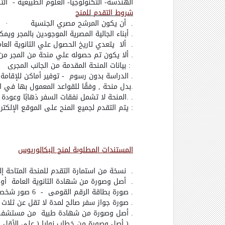
الهندسة- التكنولوجيا- العلوم الطبيعية - ال
شروط التقدم للمنح
.
أن يكون المرشح مصري الجنسية
·
.
أبناء الجالية المصرية الموجودين بالمجر 
.
ألا يتعدي تاريخ الحصول علي الثانوية العا
.
ألا يكون تم حصوله علي منحة من المجر من
:
بيانات المنحة المقدمة من الجانب المجرى
.
الدراسة بدون رسوم - توفير أماكن للإقامة 
.
بدل منحة , وفقًا للقواعد المعمول بها في المجر مبلغ 40460 فور
. .
المنحة لا تشمل نفقات السفر ذهابًا وعودة
·
:
يتم التقدم لجميع المنح على الموقع الإلكتروني الخا
المستندات المطلوبة لمنح البكالوريوس
.
نسخة من استمارة التقدم للمنحة المتاحة إل
.
أصل وصورة من شهادة الثانوية العامة أو ما 
.
صورة بطاقة الرقم القومى - 6 صور شخصية حديثة بداية من يناير 2017
.
صورة جواز سفر صالح لمدة لا تقل عن ثلاث
.
أصل وصورة من شهادة طبية من مستشفى حكوم
) .
أصل وصورة من خطاب نوايا ( على الأقل صفحة بخط مقاس 