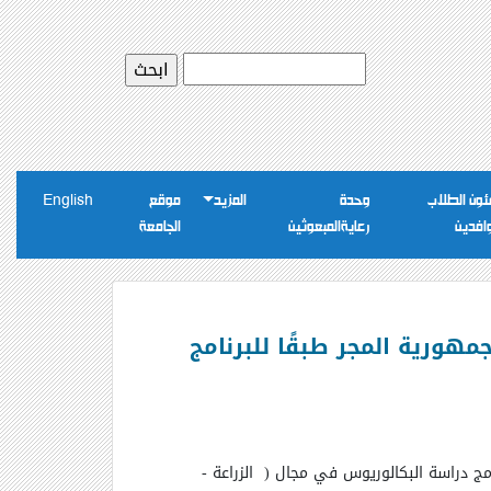
ون الطلاب
وحدة
المزيد
موقع
English
وافدين
رعايةالمبعوثين
الجامعة
201 / 2018 المقدمة للدولة من جمهورية المجر طبقًا للبرنامج
رنامج دراسة البكالوريوس في مجال ( الزراعة -