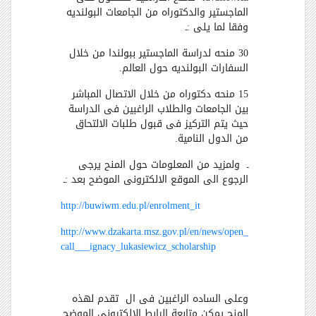
الماجستير والدكتوراه من الجامعات البولنديه
وفقا لما يلى :ـ
30 منحه لدراسة الماجستير ببولندا من خلال
السفارات البولنديه حول العالم.
15 منحه دكتوراه من خلال الاتصال المباشر
بين الجامعات والطلاب الراغبين فى الدراسة
حيث يتم التركيز فى قبول طلبات الالتحاق
من الدول النامية.
ـ ولمزيد من المعلومات حول المنح يرجى
الرجوع الى الموقع الالكترونى الموضح بعد :ـ
http://buwiwm.edu.pl/enrolment_it
http://www.dzakarta.msz.gov.pl/en/news/open_
call___ignacy_lukasiewicz_scholarship
وعلى الساده الراغبين فى ال تقدم لهذه
المنح يمكن متابعة الرابط الالكترونى الموضح