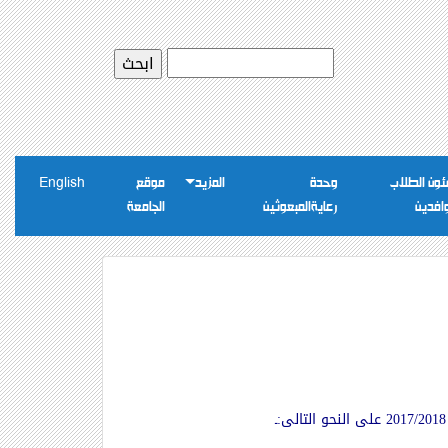
ون الطلاب
وحدة
المزيد
موقع
English
وافدين
رعايةالمبعوثين
الجامعة