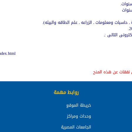
ـ حاسبات ومعلومات ـ الزراعه ـ علم الطاقه والبيئه).
ترونى التالى :ـ
index.html
أي نفقات عن هذه المنح
روابط مهمة
خريطة الموقع
وحدات ومراكز
الجامعات المصرية