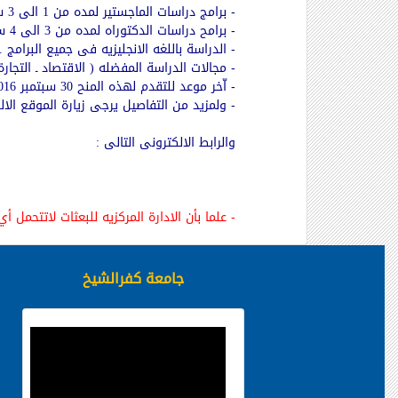
برامج دراسات الماجستير لمده من 1 الى 3 سنوات.
-
برامح دراسات الدكتوراه لمده من 3 الى 4 سنوات
-
الدراسة باللغه الانجليزيه فى جميع البرامج .
-
مجالات الدراسة المفضله ( الاقتصاد ـ التجارة 
-
اّخر موعد للتقدم لهذه المنح 30 سبتمبر 2016.
-
ولمزيد من التفاصيل يرجى زيارة الموقع الالك
-
والرابط الالكترونى التالى :
علما بأن الادارة المركزيه للبعثات لاتتحمل 
-
جامعة كفرالشيخ