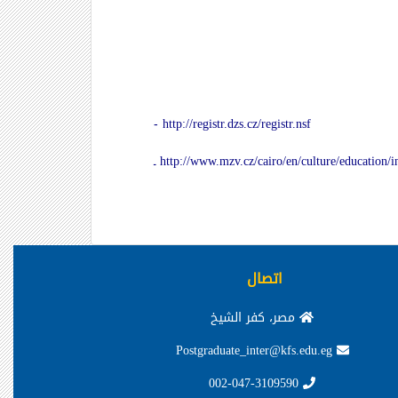
http://registr.dzs.cz/registr.nsf
-
http://www.mzv.cz/cairo/en/culture/education/
ـ
اتصال
مصر، كفر الشيخ
Postgraduate_inter@kfs.edu.eg
002-047-3109590