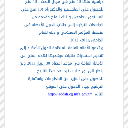
دراسيه منها 10 منح فى مجال البحث ، 10 منح
للحصول على الماجستير والدكتوراه (10 منح على
المستوى الجامعى و تلك المنح مقدمه من
الجامعات التركيه إالى طلاب الدول الأعضاء فى
منظمة المؤتمر الاسلامى و ذلك للعام
الجامعى2011- 2012
و تدعو الأمانه العامة للمنظمة الدول الأعضاء إلى
تقديم
استمارات طلبات مرشحيها لهذه المنح إلى
الأمانة العامة فى موعد أقصاه 30 إبريل 2011
ولن
ينظر الى أى طلبات ترد بعد هذا التاريخ
للحصول على المزيد من المعلومات
واستمارة
الترشيح برجاء الدخول على الموقع
التالى
http://jeddah.cg.mfa.gov.tr/