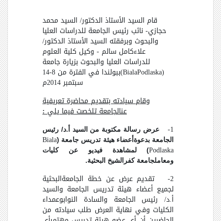
قام السيد الأستاذ الدكتور/ السيد محمد
حجازي- نائب رئيس الجامعة للدراسات العليا
والبحوث وبرفقته السيد الأستاذ الدكتور/
علاءكامل سالم - وكيل كلية العلوم
للدراسات العليا والبحوث بزيارة جامعة
)
Podlaska
Biala
(
ببولندا في الفترة من 8-14
سبتمبر 2014م
وقام سيادته بتقديم محاضرة تعريفية
عنالجامعة تلخصت فيما يلي
:
1-
عرض رسالة مكتوبة من السيد أ.د/ رئيس
Biala
الجامعة بدعوةأعضاء هيئة تدريس جامعة (
Podlaska
) لمشاهدة فيديو عن كليات
ومعاملجامعة كفرالشيخ البحثية.
2- تقديم عرض عن خطة الجامعةالبحثية
لجميع أعضاء هيئة تدريس الجامعة والسيد
أ.د/ رئيس الجامعة والسادة النوابوعمداء
الكليات وفي نهاية العرض طلب سيادته من
الحاضرين أن أي عضو هيئة تدريس مهتمبأي